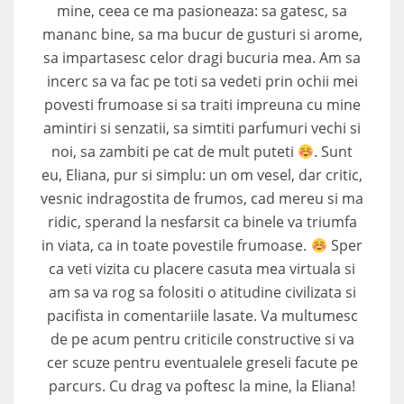
mine, ceea ce ma pasioneaza: sa gatesc, sa
mananc bine, sa ma bucur de gusturi si arome,
sa impartasesc celor dragi bucuria mea. Am sa
incerc sa va fac pe toti sa vedeti prin ochii mei
povesti frumoase si sa traiti impreuna cu mine
amintiri si senzatii, sa simtiti parfumuri vechi si
noi, sa zambiti pe cat de mult puteti
. Sunt
eu, Eliana, pur si simplu: un om vesel, dar critic,
vesnic indragostita de frumos, cad mereu si ma
ridic, sperand la nesfarsit ca binele va triumfa
in viata, ca in toate povestile frumoase.
Sper
ca veti vizita cu placere casuta mea virtuala si
am sa va rog sa folositi o atitudine civilizata si
pacifista in comentariile lasate. Va multumesc
de pe acum pentru criticile constructive si va
cer scuze pentru eventualele greseli facute pe
parcurs. Cu drag va poftesc la mine, la Eliana!