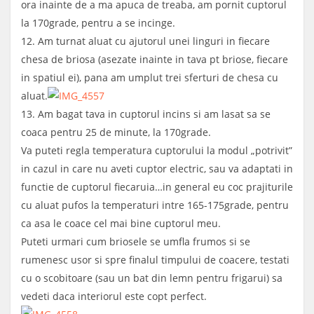
ora inainte de a ma apuca de treaba, am pornit cuptorul
la 170grade, pentru a se incinge.
12. Am turnat aluat cu ajutorul unei linguri in fiecare
chesa de briosa (asezate inainte in tava pt briose, fiecare
in spatiul ei), pana am umplut trei sferturi de chesa cu
aluat.
13. Am bagat tava in cuptorul incins si am lasat sa se
coaca pentru 25 de minute, la 170grade.
Va puteti regla temperatura cuptorului la modul „potrivit”
in cazul in care nu aveti cuptor electric, sau va adaptati in
functie de cuptorul fiecaruia…in general eu coc prajiturile
cu aluat pufos la temperaturi intre 165-175grade, pentru
ca asa le coace cel mai bine cuptorul meu.
Puteti urmari cum briosele se umfla frumos si se
rumenesc usor si spre finalul timpului de coacere, testati
cu o scobitoare (sau un bat din lemn pentru frigarui) sa
vedeti daca interiorul este copt perfect.