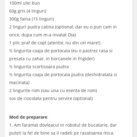
100ml ulei bun
60g gris (4 linguri)
300g faina (15 linguri)
2 linguri pudra catina (optional, dar eu o pun cam in
orice, dupa cum m-a invatat Dia)
1 plic praf de copt (atentie, nu din cel mare!)
½ lingurita coaja de portocala (eu o pastrez rasa si
presata cu zahar, in borcanele in frigider)
½ lingurita scortisoara pudra
½ lingurita coaja de portocala pudra (deshidratata si
macinata)
2 lingurite rom (sau una cu esenta de rom)
sos de ciocolata pentru servire (optional)
Mod de preparare
:
1. Am faramat dovleacul in robotul de bucatarie, dar
puteti la fel de bine sa il radeti pe razatoarea mica.