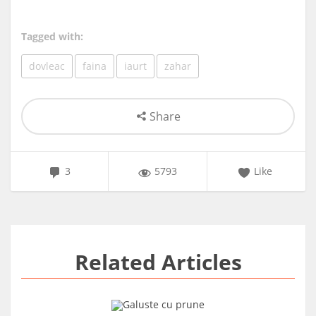
Tagged with:
dovleac
faina
iaurt
zahar
Share
3
5793
Like
Related Articles