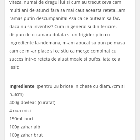
viteza, numai de dragul lui si cum au trecut ceva cam
multi ani de-atunci fara sa mai caut aceasta reteta…am
ramas putin descumpanita! Asa ca ce puteam sa fac,
daca nu sa inventez? Cum in general si din fericire,
dispun de o camara dotata si un frigider plin cu
ingrediente la-ndemana, m-am apucat sa pun pe masa
cam ce mi-ar place si ce stiu ca merge combinat cu
succes intr-o reteta de aluat moale si pufos. Iata ce a
iesit:
Ingrediente
: (pentru 28 briose in chese cu diam.7cm si
h.3cm)
400g dovleac (curatat)
4 oua mici
150ml iaurt
100g zahar alb
100g zahar brut