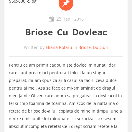
23
ian.
2016
Briose Cu Dovleac
Written by
Eliana Rotaru
In
Briose
,
Dulciuri
Pentru ca am primit cadou niste dovleci minunati, dar
care sunt prea mari pentru a-i folosi la un singur
preparat, mi-am spus ca ar fi cazul sa fac si ceva dulce
pentru ai mei.
Asa se face ca mi-am amintit de dragul
meu Jamie Oliver, care adora sa pregateasca dovleacul in
fel si chip toamna de toamna. Am scos de la naftalina o
reteta de briose de-a lui, copiata de mine in timpul uneia
dintre emisiunile lui minunate…si surpriza…scrisesem
absolut incompleta reteta! Ce-i drept scriam retetele la