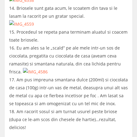
14. Briosele sunt gata acum, le scoatem din tava si le
lasam la racorit pe un gratar special.
15. Procedeul se repeta pana terminam aluatul si coacem
toate briosele.
16. Eu am ales sa le „scald” pe ale mele intr-un sos de
ciocolata, pregatita cu ciocolata de casa (aveam ceva
ramasite) si smantana naturala, din cea lichida pentru
frisca.
17. Am pus impreuna smantana dulce (200ml) si ciocolata
de casa (100g) intr-un vas de metal, deasupra unui alt vas
de metal cu apa ce fierbea incetisor pe foc . Am lasat sa
se topeasca si am omogenizat cu un tel mic de inox.
18. Am racorit sosul si am turnat usurel peste briose
(dupa ce le-am scos din chesele de hartie)…rezultat,
delicios!