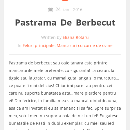
24
ian.
2016
Pastrama De Berbecut
Written by
Eliana Rotaru
In
Feluri principale
,
Mancaruri cu carne de ovine
Pastrama de berbecut sau oaie tanara este printre
mancarurile mele preferate, cu siguranta! La ceaun, la
tigaie sau la gratar, cu mamaliguta langa si o muratura…
ce poate fi mai delicios! Chiar imi pare rau pentru cei
care nu suporta bunatatea asta…mare pierdere pentru
ei!
Din fericire, in familia mea s-a mancat dintotdeauna,
asa ca am invatat si eu sa mananc si sa fac. Spre surpriza
mea, sotul meu nu suporta oaia de nici un fel! Eu gatesc
bunatatile de Pasti in dublu exemplar, cu miel sau ied