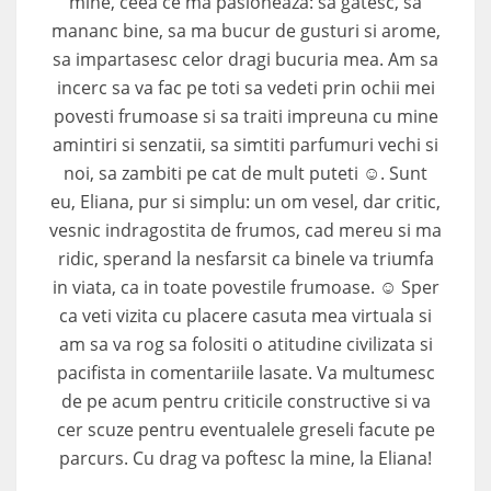
mine, ceea ce ma pasioneaza: sa gatesc, sa
mananc bine, sa ma bucur de gusturi si arome,
sa impartasesc celor dragi bucuria mea. Am sa
incerc sa va fac pe toti sa vedeti prin ochii mei
povesti frumoase si sa traiti impreuna cu mine
amintiri si senzatii, sa simtiti parfumuri vechi si
noi, sa zambiti pe cat de mult puteti ☺. Sunt
eu, Eliana, pur si simplu: un om vesel, dar critic,
vesnic indragostita de frumos, cad mereu si ma
ridic, sperand la nesfarsit ca binele va triumfa
in viata, ca in toate povestile frumoase. ☺ Sper
ca veti vizita cu placere casuta mea virtuala si
am sa va rog sa folositi o atitudine civilizata si
pacifista in comentariile lasate. Va multumesc
de pe acum pentru criticile constructive si va
cer scuze pentru eventualele greseli facute pe
parcurs. Cu drag va poftesc la mine, la Eliana!