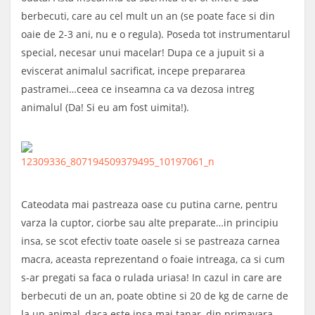
berbecuti, care au cel mult un an (se poate face si din
oaie de 2-3 ani, nu e o regula). Poseda tot instrumentarul
special, necesar unui macelar! Dupa ce a jupuit si a
eviscerat animalul sacrificat, incepe prepararea
pastramei…ceea ce inseamna ca va dezosa intreg
animalul (Da! Si eu am fost uimita!).
Cateodata mai pastreaza oase cu putina carne, pentru
varza la cuptor, ciorbe sau alte preparate…in principiu
insa, se scot efectiv toate oasele si se pastreaza carnea
macra, aceasta reprezentand o foaie intreaga, ca si cum
s-ar pregati sa faca o rulada uriasa! In cazul in care are
berbecuti de un an, poate obtine si 20 de kg de carne de
la un animal, daca este insa mai tanar, din primavara