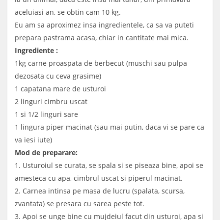
aceluiasi an, se obtin cam 10 kg.
Eu am sa aproximez insa ingredientele, ca sa va puteti
prepara pastrama acasa, chiar in cantitate mai mica.
Ingrediente :
1kg carne proaspata de berbecut (muschi sau pulpa
dezosata cu ceva grasime)
1 capatana mare de usturoi
2 linguri cimbru uscat
1 si 1/2 linguri sare
1 lingura piper macinat (sau mai putin, daca vi se pare ca
va iesi iute)
Mod de preparare:
1. Usturoiul se curata, se spala si se piseaza bine, apoi se
amesteca cu apa, cimbrul uscat si piperul macinat.
2. Carnea intinsa pe masa de lucru (spalata, scursa,
zvantata) se presara cu sarea peste tot.
3. Apoi se unge bine cu mujdeiul facut din usturoi, apa si