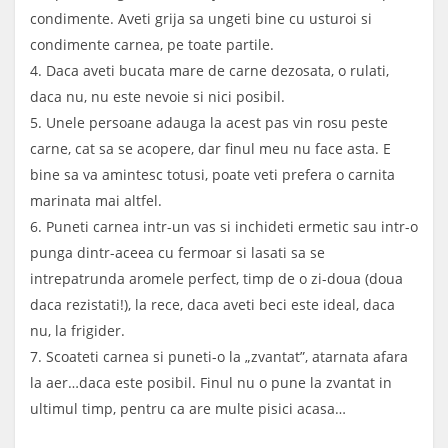
condimente. Aveti grija sa ungeti bine cu usturoi si
condimente carnea, pe toate partile.
4. Daca aveti bucata mare de carne dezosata, o rulati,
daca nu, nu este nevoie si nici posibil.
5. Unele persoane adauga la acest pas vin rosu peste
carne, cat sa se acopere, dar finul meu nu face asta. E
bine sa va amintesc totusi, poate veti prefera o carnita
marinata mai altfel.
6. Puneti carnea intr-un vas si inchideti ermetic sau intr-o
punga dintr-aceea cu fermoar si lasati sa se
intrepatrunda aromele perfect, timp de o zi-doua (doua
daca rezistati!), la rece, daca aveti beci este ideal, daca
nu, la frigider.
7. Scoateti carnea si puneti-o la „zvantat”, atarnata afara
la aer…daca este posibil. Finul nu o pune la zvantat in
ultimul timp, pentru ca are multe pisici acasa…