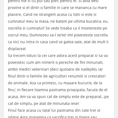
pentru noi si cu pui sau porc pentru el. Si asta desi
provine si el dintr-o familie in care se mananca cu mare
placere. Cand ne strangem acasa cu totii si este si
cumnatul meu la masa, ne batem pe ultima bucatica, eu,
socrella si cumnatul! Se vede treaba ca il mosteneste pe
socrul meu, Dumnezeu sa-l ierte! Imi povesteste socrella
ca nici nu intra in casa cand se gatea oaie, atat de mult ii
displacea!
Sa trecem totusi la cei care adora acest preparat si sa va
povestesc cum am nimerit o pereche de fini minunati,
ambii medici veterinari (deci ajutoare de nadejde), iar
finul dintr-o familie de agricultori renumiti si crescatori
de animale. Asa ca primesc, cu maaare bucurie, de la
finu’, in fiecare toamna pastrama proaspata, facuta de el
acasa. Am sa va spun cat de simplu este de preparat…pe
cat de simplu, pe atat de minunata iese!
Finul face acasa cu tatal lui pastrama din cate trei oi
odata! Asta inseamna ca sacrifica trei oi tinere sau