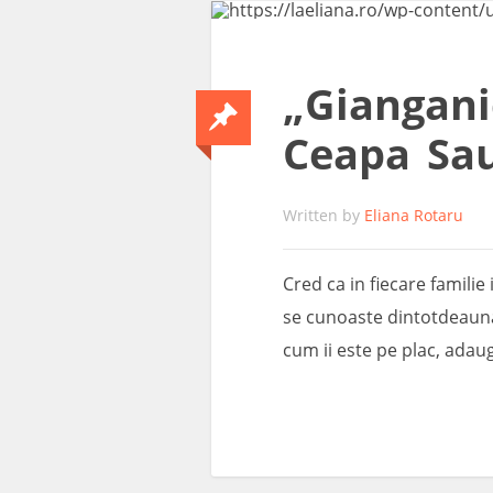
„Giangani
Ceapa Sa
Written by
Eliana Rotaru
Cred ca in fiecare familie 
se cunoaste dintotdeauna 
cum ii este pe plac, adau