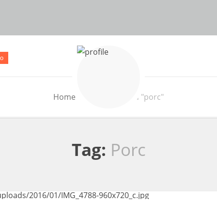
o
Home
Posts Tagged "porc"
Tag:
Porc