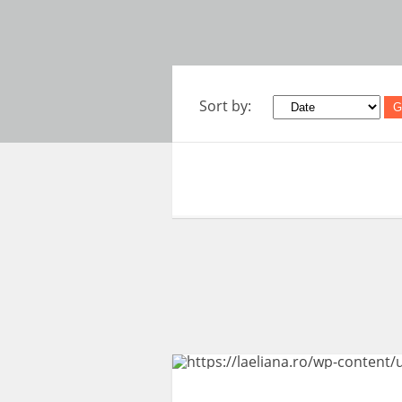
Sort by:
G