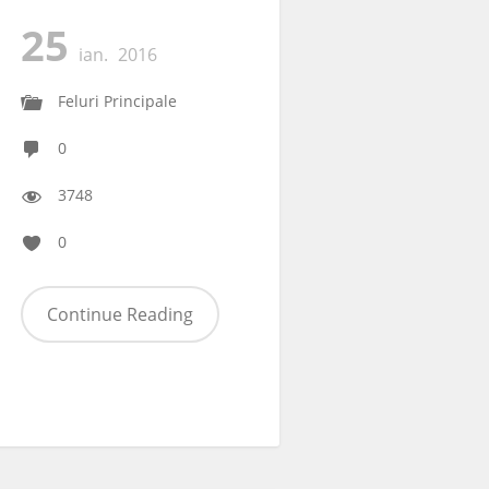
25
ian.
2016
Feluri Principale
0
3748
0
Continue Reading