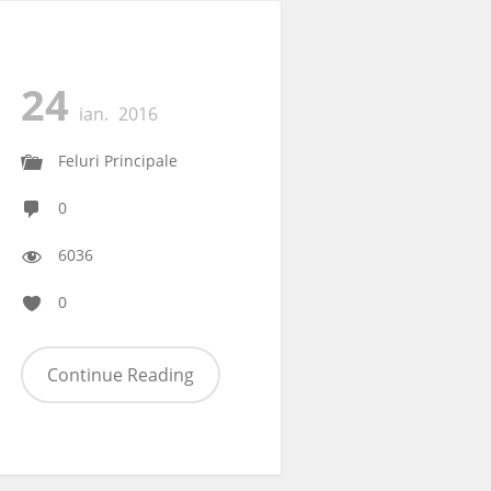
24
ian.
2016
Feluri Principale
0
6036
0
Continue Reading