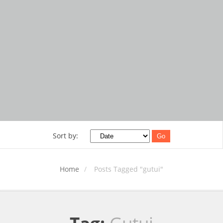
Sort by:
Go
Home
Posts Tagged "gutui"