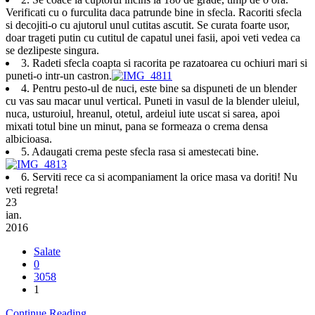
Verificati cu o furculita daca patrunde bine in sfecla. Racoriti sfecla
si decojiti-o cu ajutorul unul cutitas ascutit. Se curata foarte usor,
doar trageti putin cu cutitul de capatul unei fasii, apoi veti vedea ca
se dezlipeste singura.
3. Radeti sfecla coapta si racorita pe razatoarea cu ochiuri mari si
puneti-o intr-un castron.
4. Pentru pesto-ul de nuci, este bine sa dispuneti de un blender
cu vas sau macar unul vertical. Puneti in vasul de la blender uleiul,
nuca, usturoiul, hreanul, otetul, ardeiul iute uscat si sarea, apoi
mixati totul bine un minut, pana se formeaza o crema densa
albicioasa.
5. Adaugati crema peste sfecla rasa si amestecati bine.
6. Serviti rece ca si acompaniament la orice masa va doriti! Nu
veti regreta!
23
ian.
2016
Salate
0
3058
1
Continue Reading