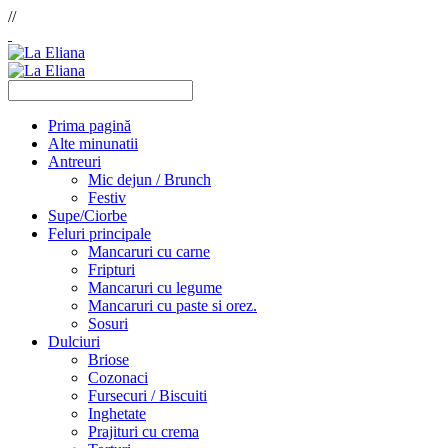
//
Prima pagină
Alte minunatii
Antreuri
Mic dejun / Brunch
Festiv
Supe/Ciorbe
Feluri principale
Mancaruri cu carne
Fripturi
Mancaruri cu legume
Mancaruri cu paste si orez.
Sosuri
Dulciuri
Briose
Cozonaci
Fursecuri / Biscuiti
Inghetate
Prajituri cu crema