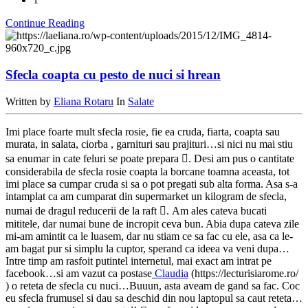
Continue Reading
Sfecla coapta cu pesto de nuci si hrean
Written by
Eliana Rotaru
In
Salate
Imi place foarte mult sfecla rosie, fie ea cruda, fiarta, coapta sau
murata, in salata, ciorba , garnituri sau prajituri…si nici nu mai stiu
sa enumar in cate feluri se poate prepara . Desi am pus o cantitate
considerabila de sfecla rosie coapta la borcane toamna aceasta, tot
imi place sa cumpar cruda si sa o pot pregati sub alta forma. Asa s-a
intamplat ca am cumparat din supermarket un kilogram de sfecla,
numai de dragul reducerii de la raft . Am ales cateva bucati
mititele, dar numai bune de incropit ceva bun. Abia dupa cateva zile
mi-am amintit ca le luasem, dar nu stiam ce sa fac cu ele, asa ca le-
am bagat pur si simplu la cuptor, sperand ca ideea va veni dupa…
Intre timp am rasfoit putintel internetul, mai exact am intrat pe
facebook…si am vazut ca postase
Claudia
(https://lecturisiarome.ro/
) o reteta de sfecla cu nuci…Buuun, asta aveam de gand sa fac. Coc
eu sfecla frumusel si dau sa deschid din nou laptopul sa caut reteta…