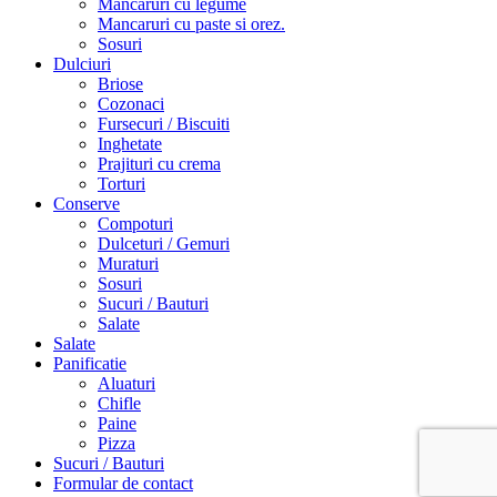
Mancaruri cu legume
Mancaruri cu paste si orez.
Sosuri
Dulciuri
Briose
Cozonaci
Fursecuri / Biscuiti
Inghetate
Prajituri cu crema
Torturi
Conserve
Compoturi
Dulceturi / Gemuri
Muraturi
Sosuri
Sucuri / Bauturi
Salate
Salate
Panificatie
Aluaturi
Chifle
Paine
Pizza
Sucuri / Bauturi
Formular de contact