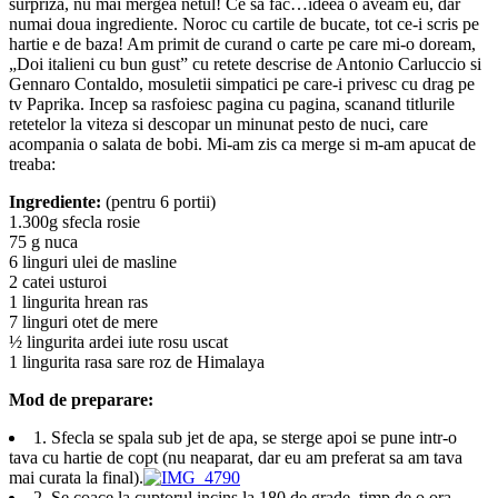
surpriza, nu mai mergea netul! Ce sa fac…ideea o aveam eu, dar
numai doua ingrediente. Noroc cu cartile de bucate, tot ce-i scris pe
hartie e de baza! Am primit de curand o carte pe care mi-o doream,
„Doi italieni cu bun gust” cu retete descrise de Antonio Carluccio si
Gennaro Contaldo, mosuletii simpatici pe care-i privesc cu drag pe
tv Paprika. Incep sa rasfoiesc pagina cu pagina, scanand titlurile
retetelor la viteza si descopar un minunat pesto de nuci, care
acompania o salata de bobi. Mi-am zis ca merge si m-am apucat de
treaba:
Ingrediente:
(pentru 6 portii)
1.300g sfecla rosie
75 g nuca
6 linguri ulei de masline
2 catei usturoi
1 lingurita hrean ras
7 linguri otet de mere
½ lingurita ardei iute rosu uscat
1 lingurita rasa sare roz de Himalaya
Mod de preparare:
1. Sfecla se spala sub jet de apa, se sterge apoi se pune intr-o
tava cu hartie de copt (nu neaparat, dar eu am preferat sa am tava
mai curata la final).
2. Se coace la cuptorul incins la 180 de grade, timp de o ora.