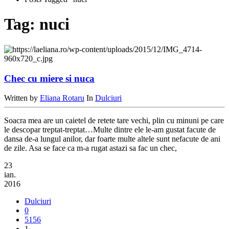
Tag:
nuci
Chec cu miere si nuca
Written by
Eliana Rotaru
In
Dulciuri
Soacra mea are un caietel de retete tare vechi, plin cu minuni pe care
le descopar treptat-treptat…Multe dintre ele le-am gustat facute de
dansa de-a lungul anilor, dar foarte multe altele sunt nefacute de ani
de zile. Asa se face ca m-a rugat astazi sa fac un chec,
23
ian.
2016
Dulciuri
0
5156
1