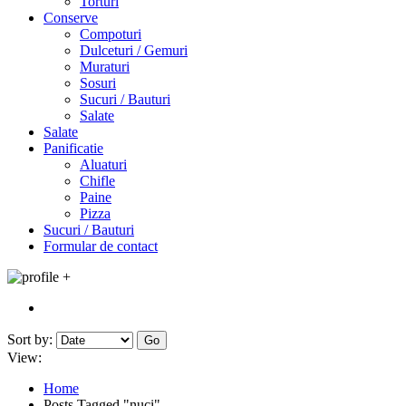
Torturi
Conserve
Compoturi
Dulceturi / Gemuri
Muraturi
Sosuri
Sucuri / Bauturi
Salate
Salate
Panificatie
Aluaturi
Chifle
Paine
Pizza
Sucuri / Bauturi
Formular de contact
+
Sort by:
Go
View:
Home
Posts Tagged "nuci"