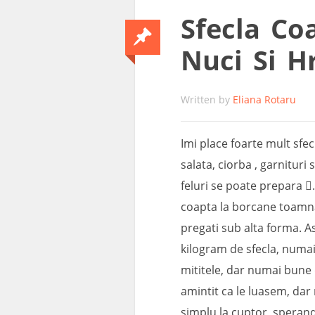
Sfecla Co
Nuci Si H
Written by
Eliana Rotaru
Imi place foarte mult sfec
salata, ciorba , garnituri
feluri se poate prepara 
coapta la borcane toamna
pregati sub alta forma. 
kilogram de sfecla, numai
mititele, dar numai bune 
amintit ca le luasem, dar 
simplu la cuptor, speran