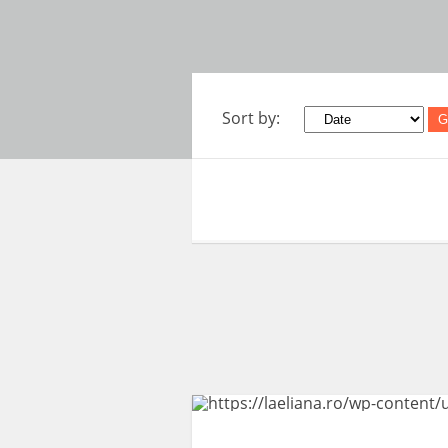
Sort by:
G