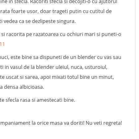
e in sfecla. Racoriti sfecla si decojiti-o cu ajutorul
urata foarte usor, doar trageti putin cu cutitul de
eti vedea ca se dezlipeste singura.
 si racorita pe razatoarea cu ochiuri mari si puneti-o
nuci, este bine sa dispuneti de un blender cu vas sau
i in vasul de la blender uleiul, nuca, usturoiul,
ute uscat si sarea, apoi mixati totul bine un minut,
 densa albicioasa.
e sfecla rasa si amestecati bine.
companiament la orice masa va doriti! Nu veti regreta!