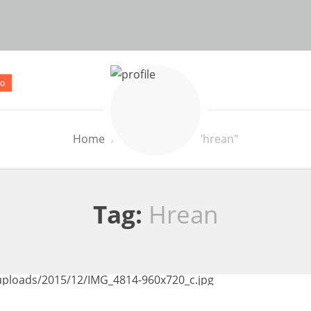
o
Home
Posts Tagged "hrean"
Tag:
Hrean