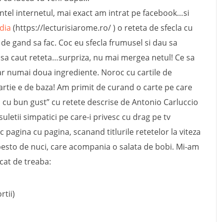
intel internetul, mai exact am intrat pe facebook…si
dia
(https://lecturisiarome.ro/ ) o reteta de sfecla cu
e gand sa fac. Coc eu sfecla frumusel si dau sa
 sa caut reteta…surpriza, nu mai mergea netul! Ce sa
r numai doua ingrediente. Noroc cu cartile de
hartie e de baza! Am primit de curand o carte pe care
i cu bun gust” cu retete descrise de Antonio Carluccio
letii simpatici pe care-i privesc cu drag pe tv
c pagina cu pagina, scanand titlurile retetelor la viteza
esto de nuci, care acompania o salata de bobi. Mi-am
cat de treaba:
rtii)