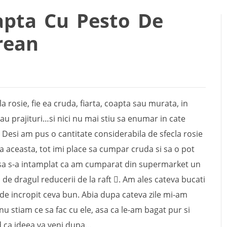
apta Cu Pesto De
rean
la rosie, fie ea cruda, fiarta, coapta sau murata, in
 sau prajituri…si nici nu mai stiu sa enumar in cate
. Desi am pus o cantitate considerabila de sfecla rosie
 aceasta, tot imi place sa cumpar cruda si sa o pot
Asa s-a intamplat ca am cumparat din supermarket un
 de dragul reducerii de la raft . Am ales cateva bucati
de incropit ceva bun. Abia dupa cateva zile mi-am
nu stiam ce sa fac cu ele, asa ca le-am bagat pur si
d ca ideea va veni dupa…