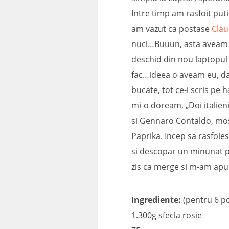
Intre timp am rasfoit put
am vazut ca postase
Clau
nuci…Buuun, asta aveam d
deschid din nou laptopul
fac…ideea o aveam eu, da
bucate, tot ce-i scris pe 
mi-o doream, „Doi italien
si Gennaro Contaldo, mosu
Paprika. Incep sa rasfoies
si descopar un minunat p
zis ca merge si m-am apu
Ingrediente:
(pentru 6 po
1.300g sfecla rosie