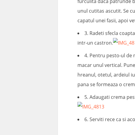
furculita daca patrunde bin
unul cutitas ascutit. Se c
capatul unei fasii, apoi v
3. Radeti sfecla coapta
intr-un castron.
4. Pentru pesto-ul de 
macar unul vertical. Punet
hreanul, otetul, ardeiul i
pana se formeaza o crema
5. Adaugati crema pest
6. Serviti rece ca si a