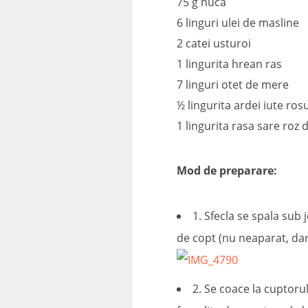
75 g nuca
6 linguri ulei de masline
2 catei usturoi
1 lingurita hrean ras
7 linguri otet de mere
½ lingurita ardei iute ros
1 lingurita rasa sare roz
Mod de preparare:
1. Sfecla se spala sub 
de copt (nu neaparat, dar
2. Se coace la cuptorul