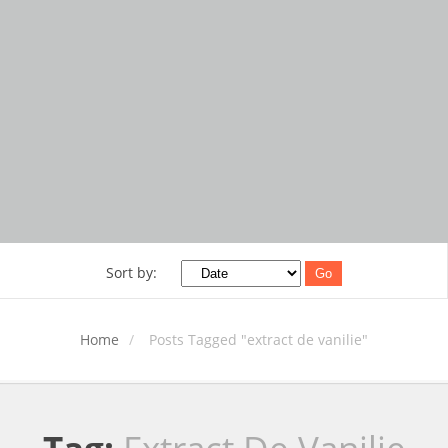
Sort by:
Go
Home
Posts Tagged "extract de vanilie"