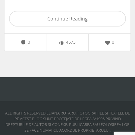
Continue Reading
0
4573
0
ALL RIGHTS RESERVED ELIANA ROTARU. FOTOGRAFIILE SI TEXTELE DE
PE ACEST BLOG SUNT PROTEJATE DE LEGEA 8/1996 PRIVIND
DREPTURILE DE AUTOR SI CONEXE. PUBLICAREA SAU FOLOSIREA LOR
SE FACE NUMAI CU ACORDUL PROPRIETARULUI.