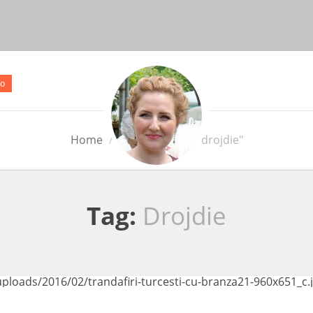
o
Home
Posts Tagged "drojdie"
Tag:
Drojdie