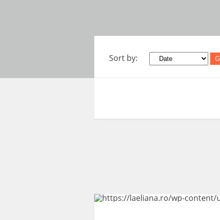
Sort by:
G