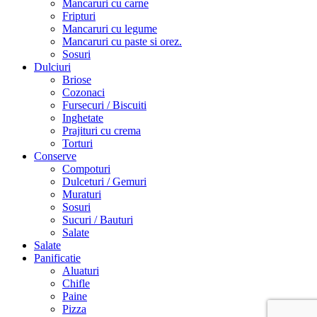
Mancaruri cu carne
Fripturi
Mancaruri cu legume
Mancaruri cu paste si orez.
Sosuri
Dulciuri
Briose
Cozonaci
Fursecuri / Biscuiti
Inghetate
Prajituri cu crema
Torturi
Conserve
Compoturi
Dulceturi / Gemuri
Muraturi
Sosuri
Sucuri / Bauturi
Salate
Salate
Panificatie
Aluaturi
Chifle
Paine
Pizza