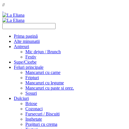
//
Prima pagină
Alte minunatii
Antreuri
Mic dejun / Brunch
Festiv
Supe/Ciorbe
Feluri principale
Mancaruri cu carne
Fripturi
Mancaruri cu legume
Mancaruri cu paste si orez.
Sosuri
Dulciuri
Briose
Cozonaci
Fursecuri / Biscuiti
Inghetate
Prajituri cu crema