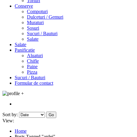
Torturi
Conserve
Compoturi
Dulceturi / Gemuri
Muraturi
Sosuri
Sucuri / Bauturi
Salate
Salate
Panificatie
Aluaturi
Chifle
Paine
Pizza
Sucuri / Bauturi
Formular de contact
+
Sort by:
Go
View:
Home
Posts Tagged "ardei"